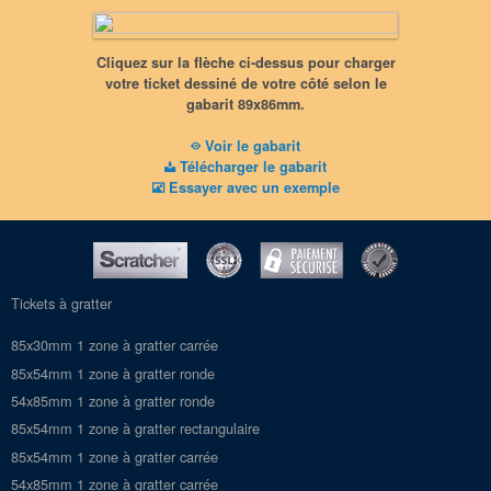
Côté à gratter
Cliquez sur la flèche ci-dessus pour charger
89x86mm
votre ticket dessiné de votre côté selon le
PDF vectorisé (ou JPG), 600dpi
gabarit 89x86mm.
Sans messages cachés
Sans traits de coupe
Voir le gabarit
Télécharger le gabarit
Essayer avec un exemple
Tickets à gratter
85x30mm 1 zone à gratter carrée
85x54mm 1 zone à gratter ronde
54x85mm 1 zone à gratter ronde
85x54mm 1 zone à gratter rectangulaire
85x54mm 1 zone à gratter carrée
54x85mm 1 zone à gratter carrée