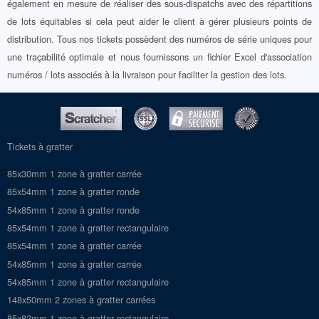
également en mesure de réaliser des sous-dispatchs avec des répartitions
de lots équitables si cela peut aider le client à gérer plusieurs points de
distribution. Tous nos tickets possèdent des numéros de série uniques pour
une traçabilité optimale et nous fournissons un fichier Excel d'association
numéros / lots associés à la livraison pour faciliter la gestion des lots.
Tickets à gratter
85x30mm 1 zone à gratter carrée
85x54mm 1 zone à gratter ronde
54x85mm 1 zone à gratter ronde
85x54mm 1 zone à gratter rectangulaire
85x54mm 1 zone à gratter carrée
54x85mm 1 zone à gratter carrée
54x85mm 1 zone à gratter rectangulaire
148x50mm 2 zones à gratter carrées
85x82mm 1 zone à gratter rectangulaire