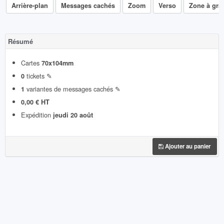
Arrière-plan
Messages cachés
Zoom
Verso
Zone à grat
Résumé
Cartes
70x104mm
tickets ✎
0
variantes de messages cachés ✎
1
0,00 € HT
Expédition
jeudi 20 août
Ajouter au panier