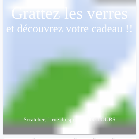
Grattez les verres
et découvrez votre cadeau !!
Un mojito
Scratcher, 1 rue du spritz 37000 TOURS