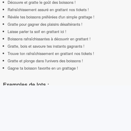
Découvre et gratte le goût des boissons !
Rafraîchissement assuré en grattant nos tickets !
Révèle tes boissons préférées d'un simple grattage !
Gratte pour gagner des plaisirs désaltérants !
Laisse parler ta soif en grattant ici !
Boissons rafraîchissantes à découvrir en grattant !
Gratte, bois et savoure tes instants gagnants !
Trouve ton rafraîchissement en grattant nos tickets !
Gratte et plonge dans l'univers des boissons !
Gagne ta boisson favorite en un grattage !
Exemples de lots :
Une bouteille de champagne pétillant !
Un bon d'achat pour un cocktail exotique.
Une année de café gratuit dans notre café-bar.
Un assortiment de thés et infusions raffinées.
Un abonnement mensuel à une box de jus de fruits frais.
Un pack de bières artisanales de différentes saveurs.