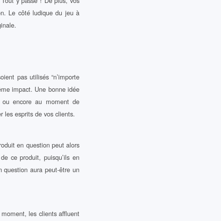
 Tout y passe ! De plus, vos
on. Le côté ludique du jeu à
inale.
soient pas utilisés “n’importe
même impact. Une bonne idée
t, ou encore au moment de
 les esprits de vos clients.
oduit en question peut alors
e ce produit, puisqu’ils en
en question aura peut-être un
e moment, les clients affluent