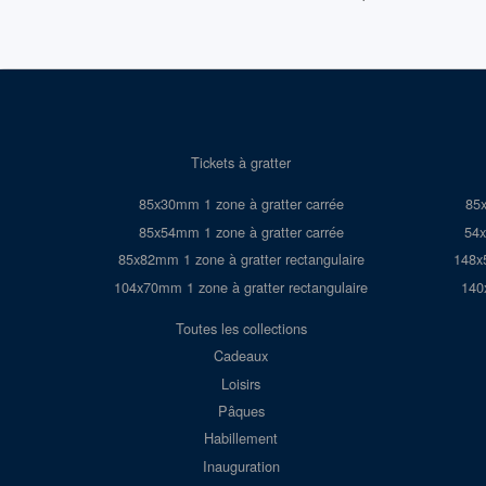
Tickets à gratter
85x30mm 1 zone à gratter carrée
85x
85x54mm 1 zone à gratter carrée
54x
85x82mm 1 zone à gratter rectangulaire
148x
104x70mm 1 zone à gratter rectangulaire
140
Toutes les collections
Cadeaux
Loisirs
Pâques
Habillement
Inauguration