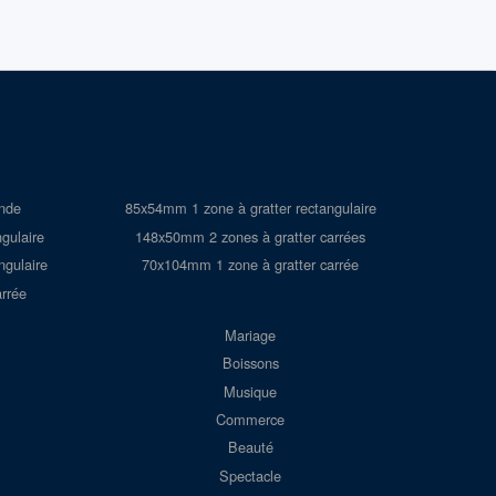
onde
85x54mm 1 zone à gratter rectangulaire
gulaire
148x50mm 2 zones à gratter carrées
ngulaire
70x104mm 1 zone à gratter carrée
rrée
Mariage
Boissons
Musique
Commerce
Beauté
Spectacle