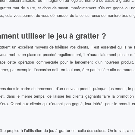
rement personnalisable, de l’intégration du logo au nombre de cases à gratter…
de gratter tout de suite, et donc de savoir immédiatement s’ils ont gagné ou n
lus, cela vous permet de vous démarquer de la concurrence de manière très orig
ent utiliser le jeu à gratter ?
tituent un excellent moyens de fidéliser vos clients, il est essentiel qu’ils ne 
vous mettez en place ce procédé régulièrement, il n’aura clairement plus le 
lace cette opération commerciale pour le lancement d’un nouveau produi
rce, par exemple. L’occasion doit, en tout cas, être particulière afin de marquer
ens dans le cadre du lancement d’un nouveau produit puisque, justement, le pr
et, dans le même temps, de laisser les clients gagnants faire la promotion d
’eux. Quant aux clients qui n’auront pas gagné, leur intérêt pour le produit 
re propice à l’utilisation du jeu à gratter est celle des soldes. On le sait, à c