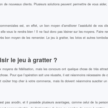
on de nouveaux clients. Plusieurs solutions peuvent permettre de vous aider,
 commerciales est, en effet, un bon moyen d’améliorer l’assiduité de vos clie
 elle vous le rendra bien ! Il ne faut donc pas lésiner sur les moyens. Faire 
très bon moyen de les remercier. Le jeu à gratter, les lotos et autres tombol
ir le jeu à gratter ?
x moyens de fidélisation, mais les concours ont quelque chose de très attract
hose. Pour que l’opération soit une réussite, il est néanmoins nécessaire de c
nt coûter trop cher à votre commerce, mais ils doivent néanmoins susciter un
’est pas anodin, et il possède plusieurs avantages, comme celui de la person