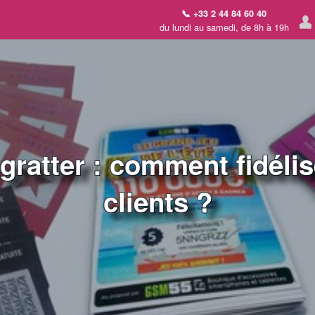
📞 +33 2 44 84 60 40
du lundi au samedi, de 8h à 19h
gratter : comment fidéli
clients ?