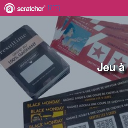
🇨🇭
Jeu à 