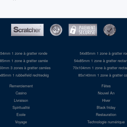
54mm 1 zone à gratter ronde
54x85mm 1 zone à gratter r
85mm 1 zone à gratter carrée
54x85mm 1 zone à gratter rectan
50mm 3 zones à gratter carrées
70x104mm 1 zone à gratter recta
x85mm 1 rubbelfeld rechteckig
85x140mm 1 zone à gratter ca
Remerciement
Fêtes
Casino
Nouvel An
Livraison
Hiver
Spiritualité
Black friday
Ecole
Restauration
Voyage
Technologie numérique