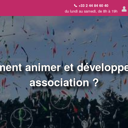
📞 +33 2 44 84 60 40
du lundi au samedi, de 8h à 19h
ent animer et développe
association ?