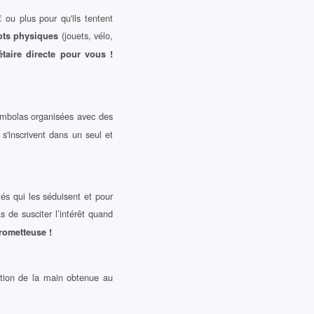
ou plus pour qu'ils tentent
(jouets, vélo,
 lots physiques
taire directe pour vous !
tombolas organisées avec des
s'inscrivent dans un seul et
tés qui les séduisent et pour
de susciter l’intérêt quand
prometteuse !
ction de la main obtenue au