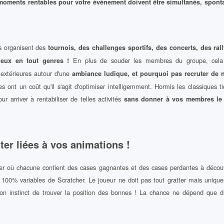
moments rentables pour votre événement doivent être simultanés, sponta
s organisent des
tournois, des challenges sportifs, des concerts, des rall
En plus de souder les membres du groupe, cela 
jeux en tout genres !
 extérieures autour d'une
ambiance ludique, et pourquoi pas recruter de
es ont un coût qu'il s'agit d'optimiser intelligemment. Hormis les classiques ti
ur arriver à rentabiliser de telles activités
sans donner à vos membres le 
ter liées à vos animations !
ter où chacune contient des cases gagnantes et des cases perdantes à découv
100% variables de Scratcher. Le joueur ne doit pas tout gratter mais uni
 son instinct de trouver la position des bonnes ! La chance ne dépend que d