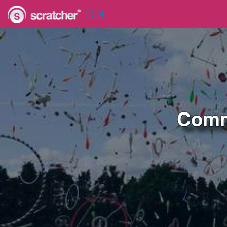
🇨🇭
Comm