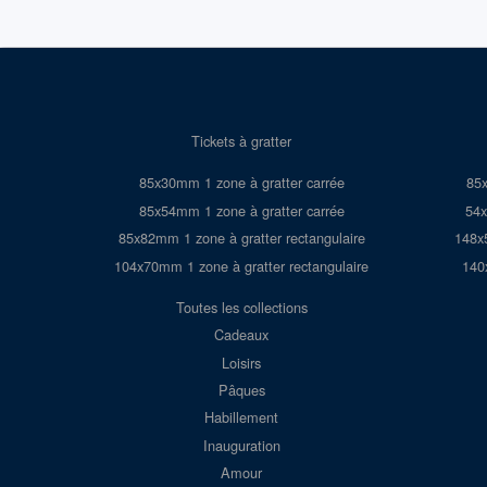
Tickets à gratter
85x30mm 1 zone à gratter carrée
85x
85x54mm 1 zone à gratter carrée
54x
85x82mm 1 zone à gratter rectangulaire
148x
104x70mm 1 zone à gratter rectangulaire
140
Toutes les collections
Cadeaux
Loisirs
Pâques
Habillement
Inauguration
Amour