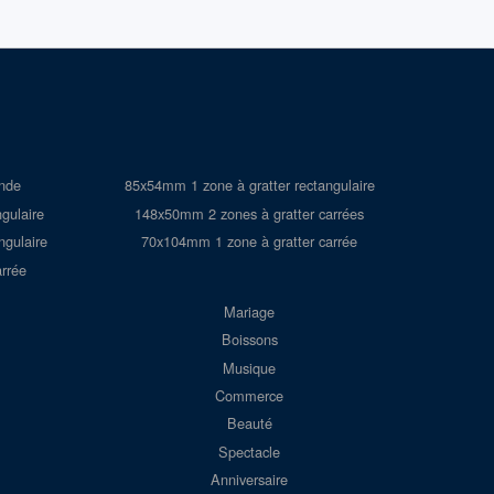
onde
85x54mm 1 zone à gratter rectangulaire
gulaire
148x50mm 2 zones à gratter carrées
ngulaire
70x104mm 1 zone à gratter carrée
rrée
Mariage
Boissons
Musique
Commerce
Beauté
Spectacle
Anniversaire