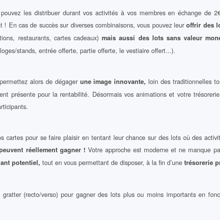
pouvez les distribuer durant vos activités à vos membres en échange de 2€ 
nt ! En cas de succès sur diverses combinaisons, vous pouvez leur
offrir des
ions, restaurants, cartes cadeaux)
mais aussi des lots sans valeur moné
ges/stands, entrée offerte, partie offerte, le vestiaire offert...).
 permettez alors de dégager
loin des traditionnelles 
une image innovante,
t présente pour la rentabilité. Désormais vos animations et votre trésorerie 
ticipants.
s cartes pour se faire plaisir en tentant leur chance sur des lots où des activi
Votre approche est moderne et ne manque pas 
s peuvent réellement gagner !
tout en vous permettant de disposer, à la fin d’une
ant potentiel,
trésorerie 
gratter (recto/verso) pour gagner des lots plus ou moins importants en fon