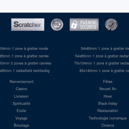
54mm 1 zone à gratter ronde
54x85mm 1 zone à gratter r
85mm 1 zone à gratter carrée
54x85mm 1 zone à gratter rectan
50mm 3 zones à gratter carrées
70x104mm 1 zone à gratter recta
x85mm 1 rubbelfeld rechteckig
85x140mm 1 zone à gratter ca
Remerciement
Fêtes
Casino
Nouvel An
Livraison
Hiver
Spiritualité
Black friday
Ecole
Restauration
Voyage
Technologie numérique
Bricolage
Cinéma